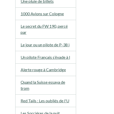
Une pluie de billets
1000 Avions sur Cologne
Le secret du FW 190, percé
par
Le jour ou un pilote de P-38 i
Un pilote Français s’évade à l
Alerte rouge à Cambridge
Quand la Suisse essaya de
trom
Red Tails : Les oubliés de l'U
Les Sorciéres de la nuit