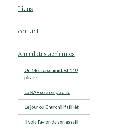
Liens
contact
Anecdotes aeriennes
Un Messerschmitt Bf 110
piraté
La RAF se trompe d’ile
Le jour ou Churchill failli êt
Il vole l’avion de son assaill