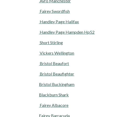
Avro Manchester
Fairey Swordfish
Handley Page Halifax
Handley Page Hampden Hp52
Short Stirling
Vickers Wellington
Bristol Beaufort
Bristol Beaufighter
Bristol Buckingham
Blackburn Shark
Fairey Albacore
Fairey Barracuda