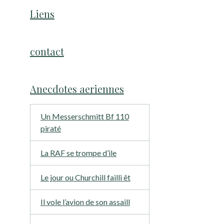
Liens
contact
Anecdotes aeriennes
Un Messerschmitt Bf 110
piraté
La RAF se trompe d’ile
Le jour ou Churchill failli êt
Il vole l’avion de son assaill