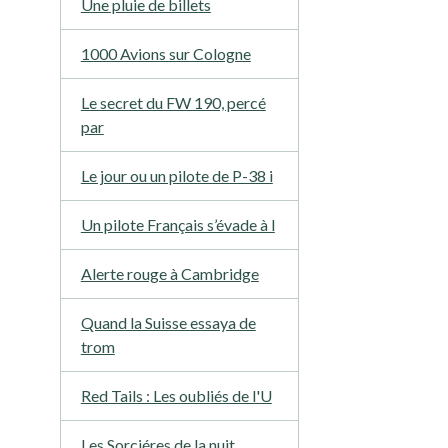
Une pluie de billets
1000 Avions sur Cologne
Le secret du FW 190, percé
par
Le jour ou un pilote de P-38 i
Un pilote Français s’évade à l
Alerte rouge à Cambridge
Quand la Suisse essaya de
trom
Red Tails : Les oubliés de l'U
Les Sorciéres de la nuit