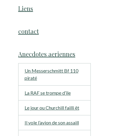
Liens
contact
Anecdotes aeriennes
Un Messerschmitt Bf 110
piraté
La RAF se trompe d’ile
Le jour ou Churchill failli êt
Il vole l’avion de son assaill