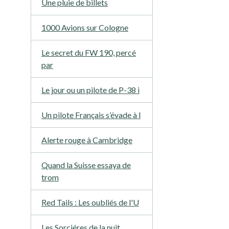
Une pluie de billets
1000 Avions sur Cologne
Le secret du FW 190, percé
par
Le jour ou un pilote de P-38 i
Un pilote Français s’évade à l
Alerte rouge à Cambridge
Quand la Suisse essaya de
trom
Red Tails : Les oubliés de l'U
Les Sorciéres de la nuit