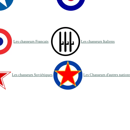
Les chasseurs Francais
Les chasseurs Italiens
Les chasseurs Soviétiques
Les Chasseurs d'autres nation