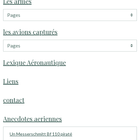
Les armes
les avions capturés
Lexique Aéronautique
Liens
contact
Anecdotes aeriennes
Un Messerschmitt Bf 110 piraté