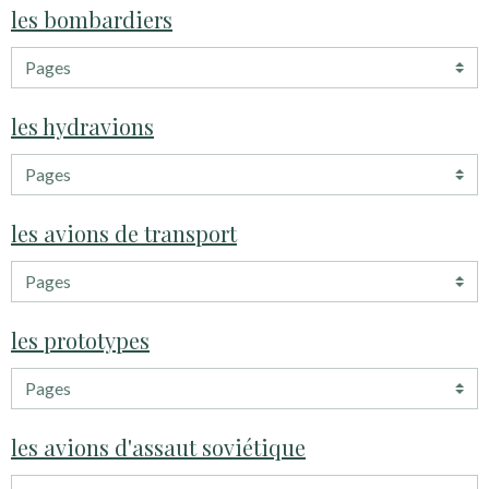
les bombardiers
les hydravions
les avions de transport
les prototypes
les avions d'assaut soviétique