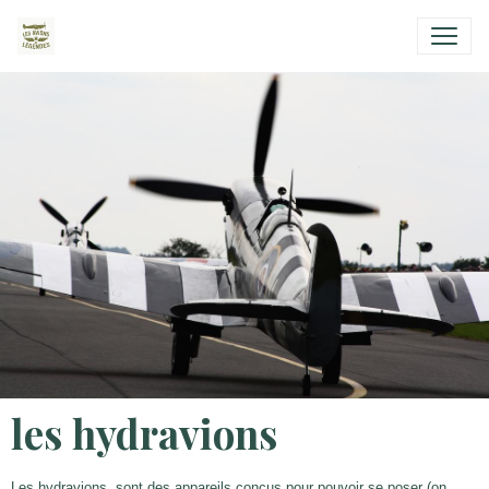
les hydravions
Les hydravions, sont des appareils conçus pour pouvoir se poser (on