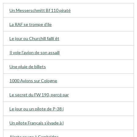
Un Messerschmitt Bf 110 piraté
La RAF se trompe d’ile
Le jour ou Churchill failli êt
Il vole l’avion de son assaill
Une pluie de billets
1000 Avions sur Cologne
Le secret du FW 190, percé par
Le jour ou un pilote de P-38 i
Un pilote Français s’évade à l
Alerte rouge à Cambridge