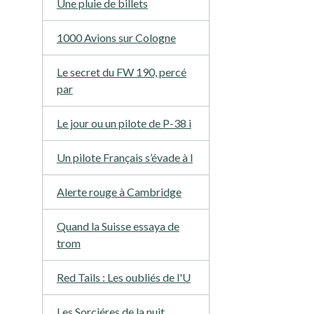
Une pluie de billets
1000 Avions sur Cologne
Le secret du FW 190, percé
par
Le jour ou un pilote de P-38 i
Un pilote Français s’évade à l
Alerte rouge à Cambridge
Quand la Suisse essaya de
trom
Red Tails : Les oubliés de l'U
Les Sorciéres de la nuit