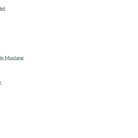
let
in Mustang
r