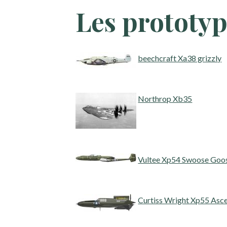
Les prototy
beechcraft Xa38 grizzly
Northrop Xb35
Vultee Xp54 Swoose Goo
Curtiss Wright Xp55 Asc