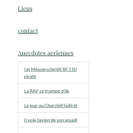
Liens
contact
Anecdotes aeriennes
Un Messerschmitt Bf 110
piraté
La RAF se trompe d’ile
Le jour ou Churchill failli êt
Il vole l’avion de son assaill