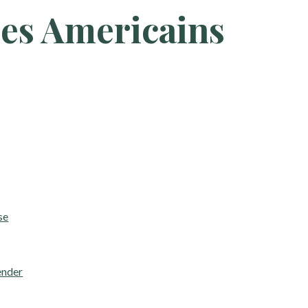
pes Americains
se
ender