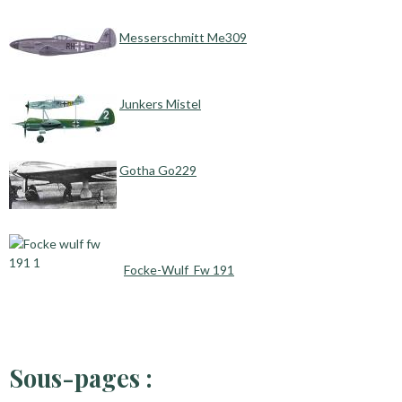
Messerschmitt Me309
Junkers Mistel
Gotha Go229
Focke-Wulf Fw 191
Sous-pages :