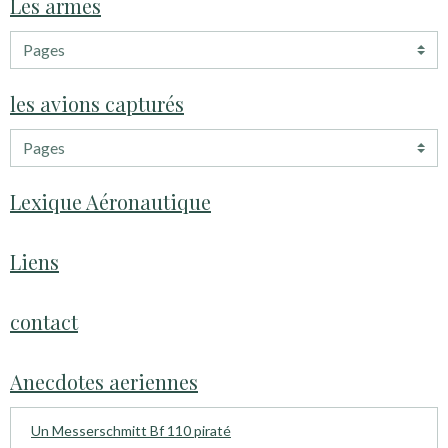
Les armes
les avions capturés
Lexique Aéronautique
Liens
contact
Anecdotes aeriennes
Un Messerschmitt Bf 110 piraté