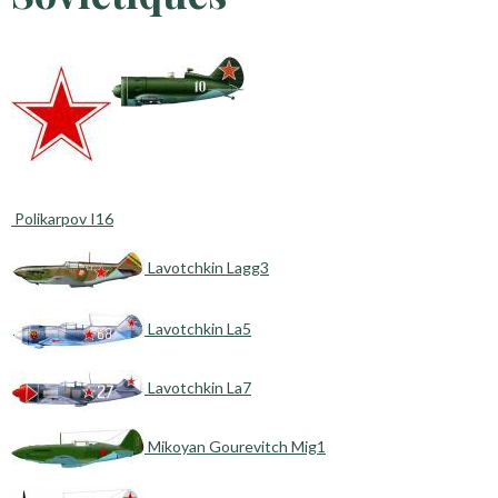
Polikarpov I16
Lavotchkin Lagg3
Lavotchkin La5
Lavotchkin La7
Mikoyan Gourevitch Mig1