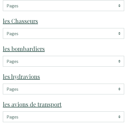
les Chasseurs
les bombardiers
les hydravions
les avions de transport