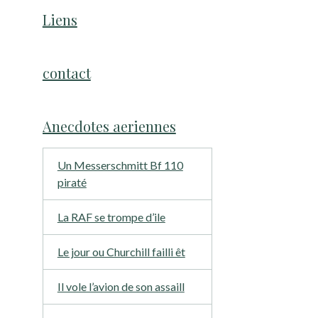
Liens
contact
Anecdotes aeriennes
Un Messerschmitt Bf 110
piraté
La RAF se trompe d’ile
Le jour ou Churchill failli êt
Il vole l’avion de son assaill