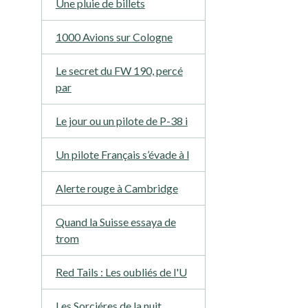
Une pluie de billets
1000 Avions sur Cologne
Le secret du FW 190, percé
par
Le jour ou un pilote de P-38 i
Un pilote Français s’évade à l
Alerte rouge à Cambridge
Quand la Suisse essaya de
trom
Red Tails : Les oubliés de l'U
Les Sorciéres de la nuit