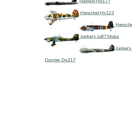
Heinkel He177
Henschel Hs123
Hensche
Junkers Ju87 Stuka
Junkers
Dornier Do217