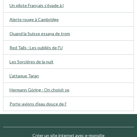
Un pilote Français s’évade à l
Alerte rouge à Cambridge
Quand la Suisse essaya de trom
Red Tails : Les oubliés de l'U
Les Sorciéres de la nuit
L'attaque Taran
Hermann Göring : On choisit se
Porte-avions d'eau douce de l'
Créer un site internet avec e-monsite