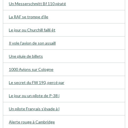
Un Messerschmitt Bf 110 piraté
La RAF se trompe d’ile
Le jour ou Churchill failli êt
Il vole l’avion de son assaill
Une pluie de billets
1000 Avions sur Cologne
Le secret du FW 190, percé par
Le jour ou un pilote de P-38 i
Un pilote Français s’évade à l
Alerte rouge à Cambridge