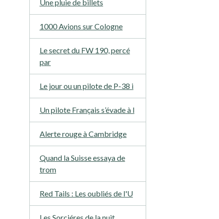
Une pluie de billets
1000 Avions sur Cologne
Le secret du FW 190, percé
par
Le jour ou un pilote de P-38 i
Un pilote Français s’évade à l
Alerte rouge à Cambridge
Quand la Suisse essaya de
trom
Red Tails : Les oubliés de l'U
Les Sorciéres de la nuit