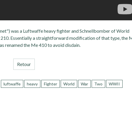
et") was a Luftwaffe heavy fighter and Schnellbomber of World
10. Essentially a straightforward modification of that type, the 
was renamed the Me 410 to avoid disdain.
Retour
luftwaffe
heavy
Fighter
World
War
Two
WWII