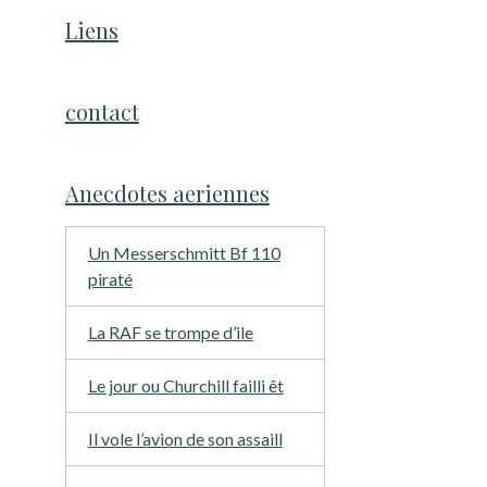
Liens
contact
Anecdotes aeriennes
Un Messerschmitt Bf 110
piraté
La RAF se trompe d’ile
Le jour ou Churchill failli êt
Il vole l’avion de son assaill