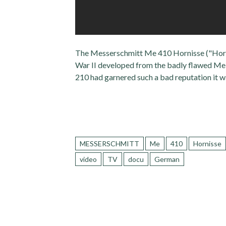
The Messerschmitt Me 410 Hornisse ("Horn
War II developed from the badly flawed Me 2
210 had garnered such a bad reputation it 
MESSERSCHMITT
Me
410
Hornisse
video
TV
docu
German