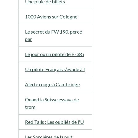
Une pluie de billets
1000 Avions sur Cologne
Le secret du FW 190, percé
par
Le jour ou un pilote de P-38 i
Un pilote Français s’évade à l
Alerte rouge à Cambridge
Quand la Suisse essaya de
trom
Red Tails : Les oubliés de l'U
Les Sorciéres de la nuit