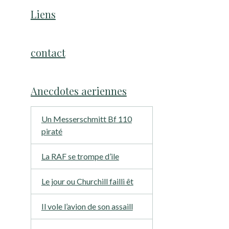
Liens
contact
Anecdotes aeriennes
Un Messerschmitt Bf 110
piraté
La RAF se trompe d’ile
Le jour ou Churchill failli êt
Il vole l’avion de son assaill