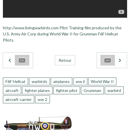
http://www.livingwarbirds.com Pilot Training film produced by the
U.S. Army Air Corp during World War II for Grumman F6F Hellcat
Pilots.
Retour
F6F Hellcat
warbirds
airplanes
ww ii
World War II
aircraft
fighter planes
fighter pilot
Grumman
warbird
aircraft-carrier
ww 2