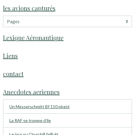
les avions capturés
Lexique Aéronautique
Liens
contact
Anecdotes aeriennes
Un Messerschmitt Bf 110 piraté
La RAF se trompe d’ile
Le jour ou Churchill failli êt