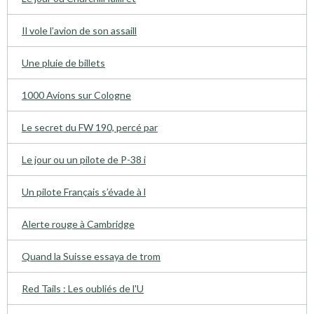
Il vole l’avion de son assaill
Une pluie de billets
1000 Avions sur Cologne
Le secret du FW 190, percé par
Le jour ou un pilote de P-38 i
Un pilote Français s’évade à l
Alerte rouge à Cambridge
Quand la Suisse essaya de trom
Red Tails : Les oubliés de l'U