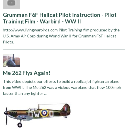
Grumman F6F Hellcat Pilot Instruction - Pilot
Training Film - Warbird - WW II
http://www.livingwarbirds.com Pilot Training film produced by the
U.S. Army Air Corp during World War II for Grumman F6F Hellcat
Pilots.
Me 262 Flys Again!
This video depicts our efforts to build a replica jet fighter airplane
from WWII. The Me 262 was a vicious warplane that flew 100 mph
faster than any fighter ...