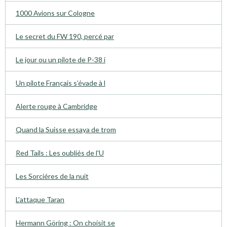
1000 Avions sur Cologne
Le secret du FW 190, percé par
Le jour ou un pilote de P-38 i
Un pilote Français s’évade à l
Alerte rouge à Cambridge
Quand la Suisse essaya de trom
Red Tails : Les oubliés de l'U
Les Sorciéres de la nuit
L'attaque Taran
Hermann Göring : On choisit se