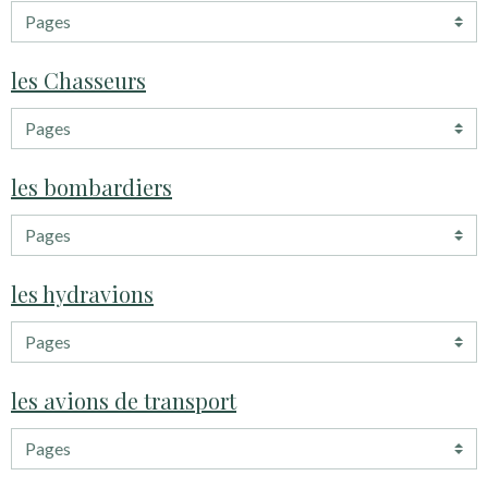
les Chasseurs
les bombardiers
les hydravions
les avions de transport