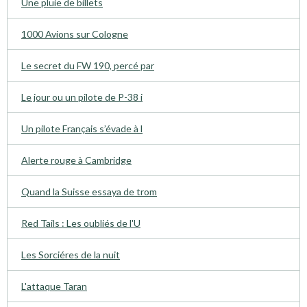
Une pluie de billets
1000 Avions sur Cologne
Le secret du FW 190, percé par
Le jour ou un pilote de P-38 i
Un pilote Français s’évade à l
Alerte rouge à Cambridge
Quand la Suisse essaya de trom
Red Tails : Les oubliés de l'U
Les Sorciéres de la nuit
L'attaque Taran