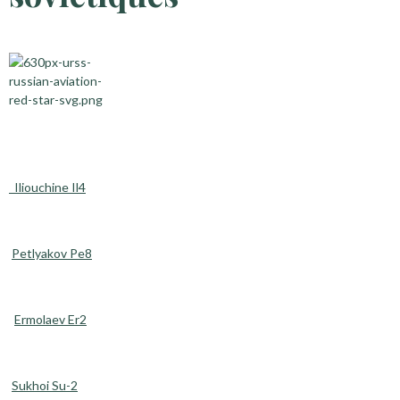
Iliouchine Il4
Petlyakov Pe8
Ermolaev Er2
Sukhoi Su-2