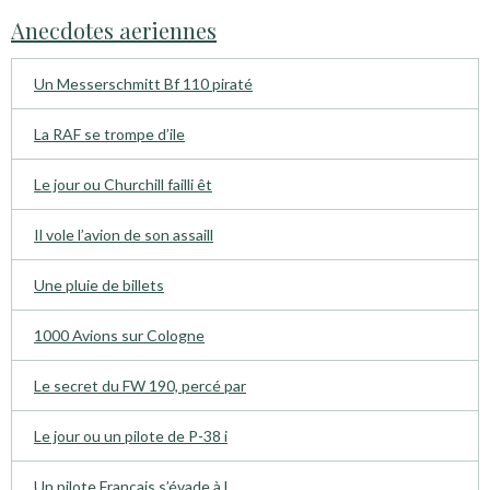
Anecdotes aeriennes
Un Messerschmitt Bf 110 piraté
La RAF se trompe d’ile
Le jour ou Churchill failli êt
Il vole l’avion de son assaill
Une pluie de billets
1000 Avions sur Cologne
Le secret du FW 190, percé par
Le jour ou un pilote de P-38 i
Un pilote Français s’évade à l