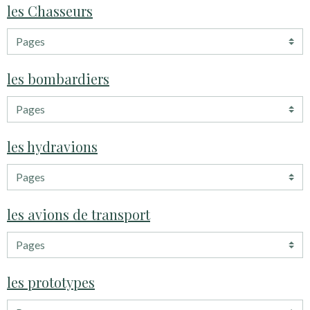
les Chasseurs
les bombardiers
les hydravions
les avions de transport
les prototypes