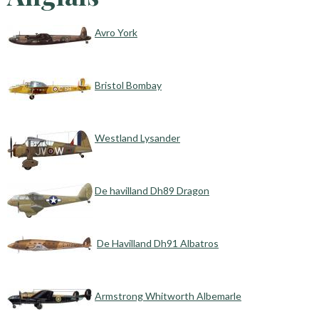
Avro York
Bristol Bombay
Westland Lysander
De havilland Dh89 Dragon
De Havilland Dh91 Albatros
Armstrong Whitworth Albemarle