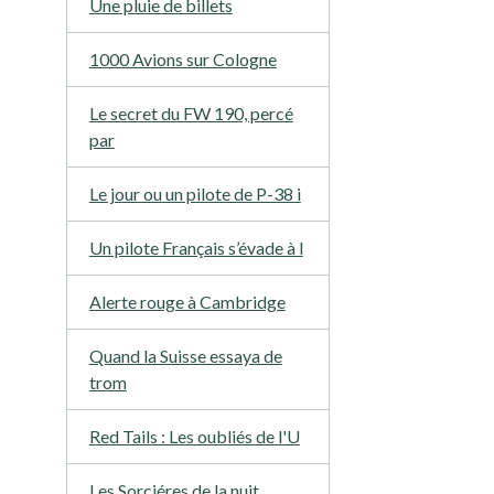
Une pluie de billets
1000 Avions sur Cologne
Le secret du FW 190, percé
par
Le jour ou un pilote de P-38 i
Un pilote Français s’évade à l
Alerte rouge à Cambridge
Quand la Suisse essaya de
trom
Red Tails : Les oubliés de l'U
Les Sorciéres de la nuit