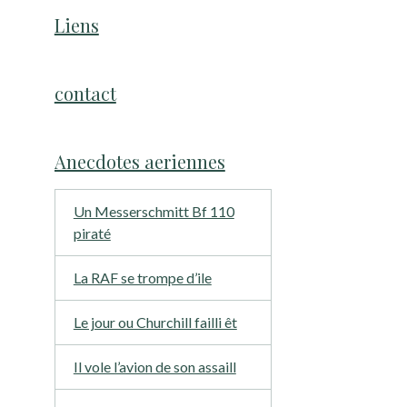
Liens
contact
Anecdotes aeriennes
Un Messerschmitt Bf 110
piraté
La RAF se trompe d’ile
Le jour ou Churchill failli êt
Il vole l’avion de son assaill