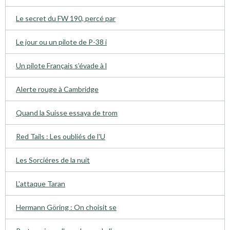
Le secret du FW 190, percé par
Le jour ou un pilote de P-38 i
Un pilote Français s’évade à l
Alerte rouge à Cambridge
Quand la Suisse essaya de trom
Red Tails : Les oubliés de l'U
Les Sorciéres de la nuit
L'attaque Taran
Hermann Göring : On choisit se