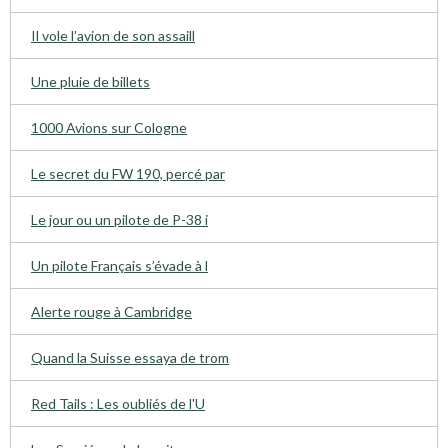
Il vole l’avion de son assaill
Une pluie de billets
1000 Avions sur Cologne
Le secret du FW 190, percé par
Le jour ou un pilote de P-38 i
Un pilote Français s’évade à l
Alerte rouge à Cambridge
Quand la Suisse essaya de trom
Red Tails : Les oubliés de l'U