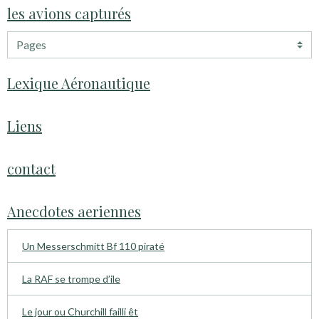
les avions capturés
Lexique Aéronautique
Liens
contact
Anecdotes aeriennes
Un Messerschmitt Bf 110 piraté
La RAF se trompe d’ile
Le jour ou Churchill failli êt