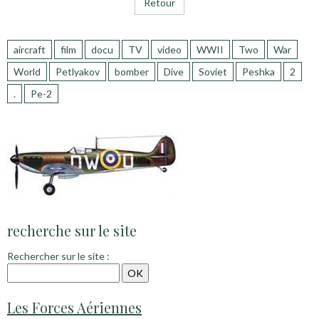
Retour
aircraft
film
docu
TV
video
WWII
Two
War
World
Petlyakov
bomber
Dive
Soviet
Peshka
2
.
Pe-2
recherche sur le site
Rechercher sur le site :
Les Forces Aériennes