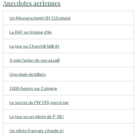
Anecdotes aeriennes
Un Messerschmitt Bf 110 piraté
La RAF se trompe d’ile
Le jour ou Churchill failli êt
Il vole l’avion de son assaill
Une pluie de billets
1000 Avions sur Cologne
Le secret du FW 190, percé par
Le jour ou un pilote de P-38 i
Un pilote Français s’évade à l