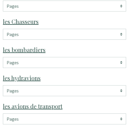
les Chasseurs
les bombardiers
les hydravions
les avions de transport