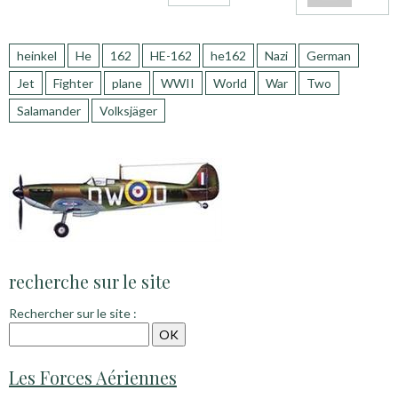
heinkel
He
162
HE-162
he162
Nazi
German
Jet
Fighter
plane
WWII
World
War
Two
Salamander
Volksjäger
recherche sur le site
Rechercher sur le site :
Les Forces Aériennes