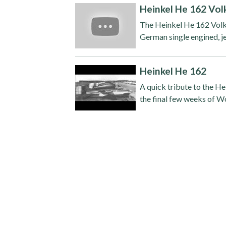
Heinkel He 162 Vol
The Heinkel He 162 Volks
German single engined, jet
Heinkel He 162
A quick tribute to the He
the final few weeks of Wo