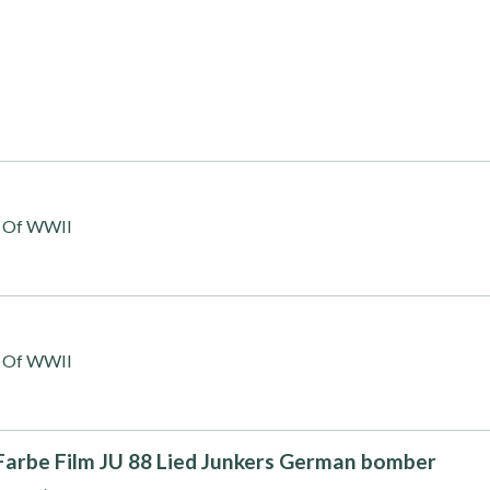
s Of WWII
s Of WWII
 Farbe Film JU 88 Lied Junkers German bomber