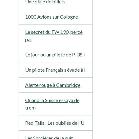
Une pluie de billets
1000 Avions sur Cologne
Le secret du FW 190, percé
par
Le jour ou un pilote de P-38 i
Un pilote Français s’évade à l
Alerte rouge à Cambridge
Quand la Suisse essaya de
trom
Red Tails : Les oubliés de l'U
Les Sorciéres de la nuit