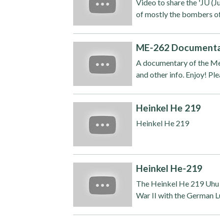
Video to share the 'JU (
of mostly the bombers of 
ME-262 Document
A documentary of the Me-2
and other info. Enjoy! Ple
Heinkel He 219
Heinkel He 219
Heinkel He-219
The Heinkel He 219 Uhu (
War II with the German L