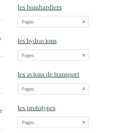
les bombardiers
s
les hydravions
les avions de transport
les prototypes
d