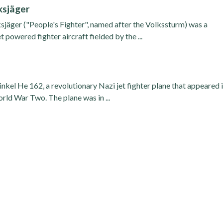
ksjäger
jäger ("People's Fighter", named after the Volkssturm) was a
 powered fighter aircraft fielded by the ...
inkel He 162, a revolutionary Nazi jet fighter plane that appeared 
rld War Two. The plane was in ...