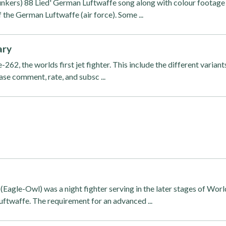
Junkers) 88 Lied' German Luftwaffe song along with colour footage
the German Luftwaffe (air force). Some ...
ary
62, the worlds first jet fighter. This include the different variant
ase comment, rate, and subsc ...
Eagle-Owl) was a night fighter serving in the later stages of Worl
uftwaffe. The requirement for an advanced ...