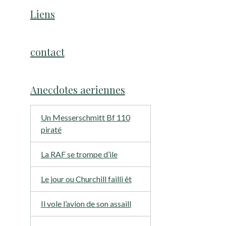
Liens
contact
Anecdotes aeriennes
Un Messerschmitt Bf 110
piraté
La RAF se trompe d’ile
Le jour ou Churchill failli êt
Il vole l’avion de son assaill