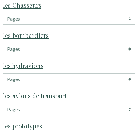
les Chasseurs
les bombardiers
les hydravions
les avions de transport
les prototypes