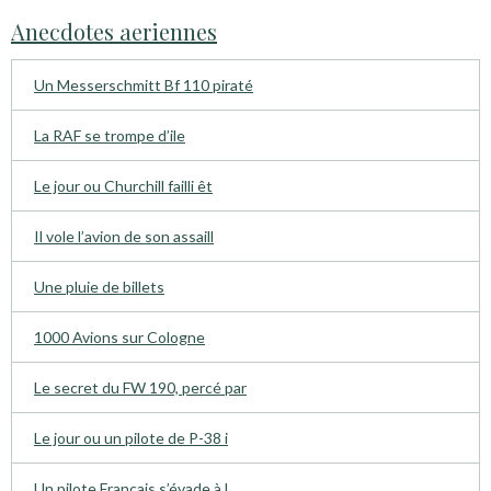
Anecdotes aeriennes
Un Messerschmitt Bf 110 piraté
La RAF se trompe d’ile
Le jour ou Churchill failli êt
Il vole l’avion de son assaill
Une pluie de billets
1000 Avions sur Cologne
Le secret du FW 190, percé par
Le jour ou un pilote de P-38 i
Un pilote Français s’évade à l