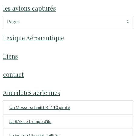
les avions capturés
Lexique Aéronautique
Liens
contact
Anecdotes aeriennes
Un Messerschmitt Bf 110 piraté
La RAF se trompe d’ile
Le jour ou Churchill failli êt