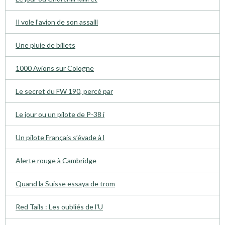
Il vole l’avion de son assaill
Une pluie de billets
1000 Avions sur Cologne
Le secret du FW 190, percé par
Le jour ou un pilote de P-38 i
Un pilote Français s’évade à l
Alerte rouge à Cambridge
Quand la Suisse essaya de trom
Red Tails : Les oubliés de l'U