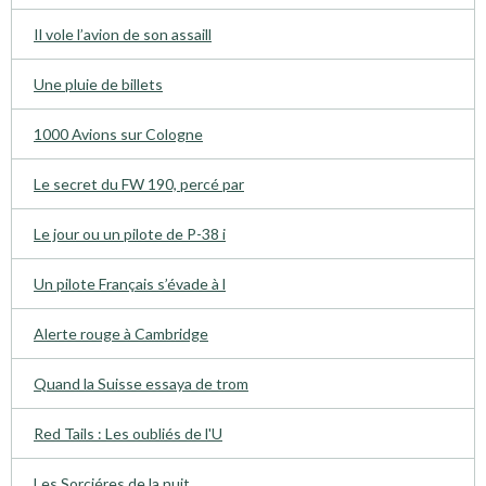
Il vole l’avion de son assaill
Une pluie de billets
1000 Avions sur Cologne
Le secret du FW 190, percé par
Le jour ou un pilote de P-38 i
Un pilote Français s’évade à l
Alerte rouge à Cambridge
Quand la Suisse essaya de trom
Red Tails : Les oubliés de l'U
Les Sorciéres de la nuit