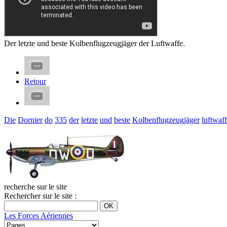
Der letzte und beste Kolbenflugzeugjäger der Luftwaffe.
Retour
Die
Dornier
do
335
der
letzte
und
beste
Kolbenflugzeugjäger
luftwaf
recherche sur le site
Rechercher sur le site :
Les Forces Aériennes