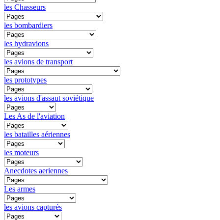
les Chasseurs
les bombardiers
les hydravions
les avions de transport
les prototypes
les avions d'assaut soviétique
Les As de l'aviation
les batailles aériennes
les moteurs
Anecdotes aeriennes
Les armes
les avions capturés