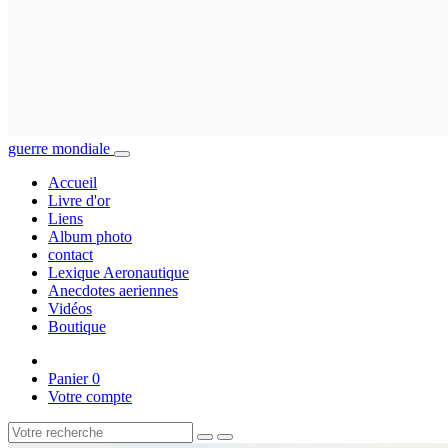
guerre mondiale
Accueil
Livre d'or
Liens
Album photo
contact
Lexique Aeronautique
Anecdotes aeriennes
Vidéos
Boutique
Panier
0
Votre compte