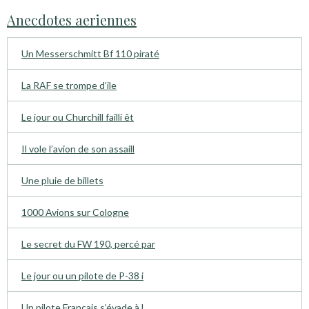
Anecdotes aeriennes
Un Messerschmitt Bf 110 piraté
La RAF se trompe d’ile
Le jour ou Churchill failli êt
Il vole l’avion de son assaill
Une pluie de billets
1000 Avions sur Cologne
Le secret du FW 190, percé par
Le jour ou un pilote de P-38 i
Un pilote Français s’évade à l