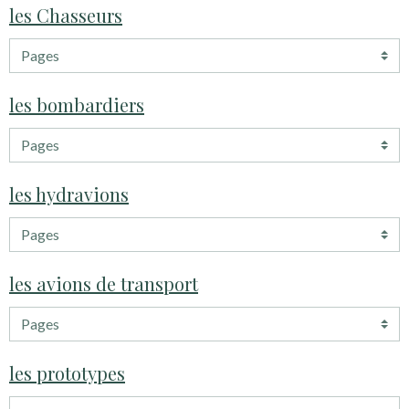
les Chasseurs
les bombardiers
les hydravions
les avions de transport
les prototypes