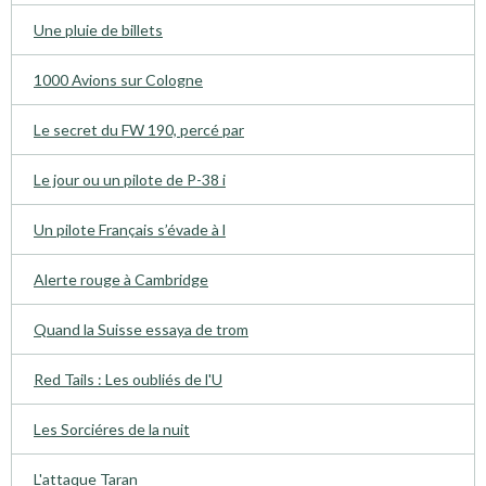
Une pluie de billets
1000 Avions sur Cologne
Le secret du FW 190, percé par
Le jour ou un pilote de P-38 i
Un pilote Français s’évade à l
Alerte rouge à Cambridge
Quand la Suisse essaya de trom
Red Tails : Les oubliés de l'U
Les Sorciéres de la nuit
L'attaque Taran