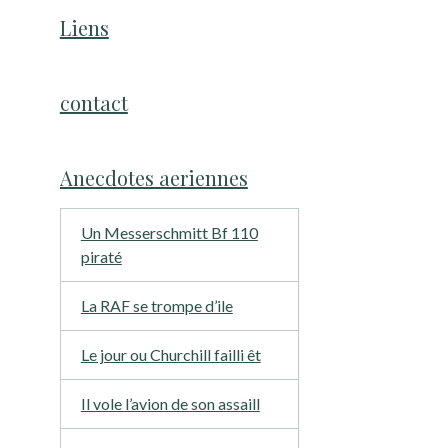
Liens
contact
Anecdotes aeriennes
Un Messerschmitt Bf 110
piraté
La RAF se trompe d’ile
Le jour ou Churchill failli êt
Il vole l’avion de son assaill