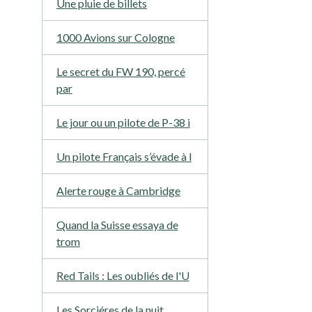
Une pluie de billets
1000 Avions sur Cologne
Le secret du FW 190, percé
par
Le jour ou un pilote de P-38 i
Un pilote Français s’évade à l
Alerte rouge à Cambridge
Quand la Suisse essaya de
trom
Red Tails : Les oubliés de l'U
Les Sorciéres de la nuit