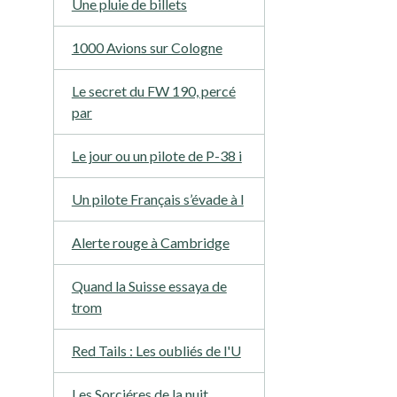
Une pluie de billets
1000 Avions sur Cologne
Le secret du FW 190, percé
par
Le jour ou un pilote de P-38 i
Un pilote Français s’évade à l
Alerte rouge à Cambridge
Quand la Suisse essaya de
trom
Red Tails : Les oubliés de l'U
Les Sorciéres de la nuit