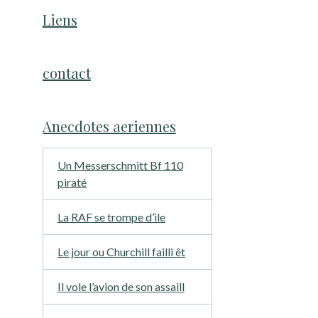
Liens
contact
Anecdotes aeriennes
Un Messerschmitt Bf 110
piraté
La RAF se trompe d’ile
Le jour ou Churchill failli êt
Il vole l’avion de son assaill