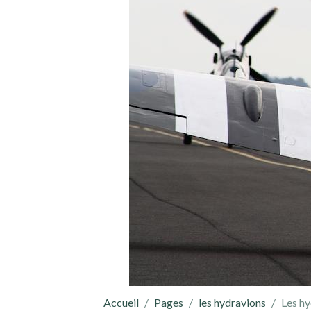
Accueil
Pages
les hydravions
Les hy