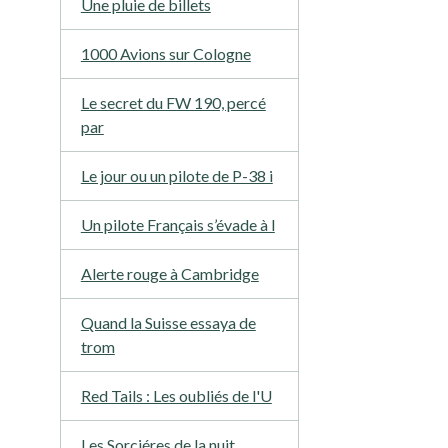
Une pluie de billets
1000 Avions sur Cologne
Le secret du FW 190, percé
par
Le jour ou un pilote de P-38 i
Un pilote Français s’évade à l
Alerte rouge à Cambridge
Quand la Suisse essaya de
trom
Red Tails : Les oubliés de l'U
Les Sorciéres de la nuit