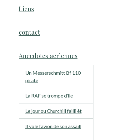
Liens
contact
Anecdotes aeriennes
Un Messerschmitt Bf 110
piraté
La RAF se trompe d’ile
Le jour ou Churchill failli êt
Il vole l’avion de son assaill