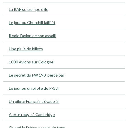
La RAF se trompe d’ile
Le jour ou Churchill failli êt
Il vole l’avion de son assaill
Une pluie de billets
1000 Avions sur Cologne
Le secret du FW 190, percé par
Le jour ou un pilote de P-38 i
Un pilote Français s’évade à l
Alerte rouge à Cambridge
Quand la Suisse essaya de trom