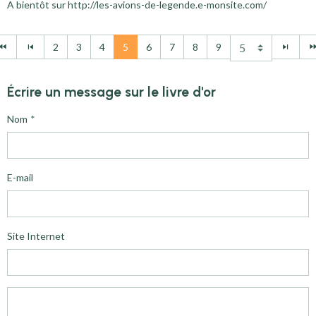
A bientôt sur http://les-avions-de-legende.e-monsite.com/
2
3
4
5
6
7
8
9
Écrire un message sur le livre d'or
Nom
E-mail
Site Internet