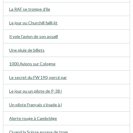
La RAF se trompe d’ile
Le jour ou Churchill failli êt
Il vole l’avion de son assaill
Une pluie de billets
1000 Avions sur Cologne
Le secret du FW 190, percé par
Le jour ou un pilote de P-38 i
Un pilote Français s’évade à l
Alerte rouge à Cambridge
Quand la Suisse essaya de trom