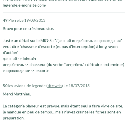
legende.e-monsite.com/
49
Pierre
Le 19/08/2013
Bravo pour ce très beau site.
Juste un détail sur le MiG-5 : "Дальний истребитель сопровождения"
veut dire "chasseur d'escorte (et pas d'interception) à long rayon
d'action"
дальний -> lointain
истребитель -> chasseur (du verbe "истребить" : détruire, exterminer)
сопровождение -> escorte
50
les-avions-de-legende (
site web
)
Le 18/07/2013
Merci Matthieu,
La catégorie planeur est prévue, mais étant seul a faire vivre ce site,
je manque en peu de temps... mais n'ayez crainte les fiches sont en
préparation.