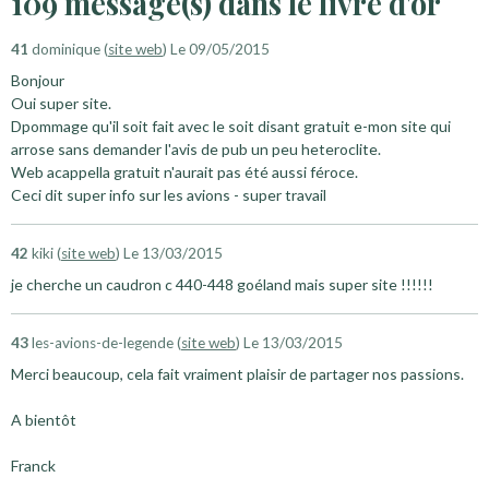
109 message(s) dans le livre d'or
41
dominique (
site web
)
Le 09/05/2015
Bonjour
Oui super site.
Dpommage qu'il soit fait avec le soit disant gratuit e-mon site qui
arrose sans demander l'avis de pub un peu heteroclite.
Web acappella gratuit n'aurait pas été aussi féroce.
Ceci dit super info sur les avions - super travail
42
kiki (
site web
)
Le 13/03/2015
je cherche un caudron c 440-448 goéland mais super site !!!!!!
43
les-avions-de-legende (
site web
)
Le 13/03/2015
Merci beaucoup, cela fait vraiment plaisir de partager nos passions.
A bientôt
Franck