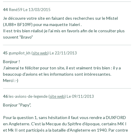
44
René59
Le 13/03/2015
Je découvre votre site en faisant des recherches sur le Mistel
(JU88+ BF109F) pour ma maquette Italeri .
Il est très bien réalisé je l'ai mis en favoris afin de le consulter plus
souvent "Bravo"
45
gumpilot_kh (
site web
)
Le 22/11/2013
Bonjour !
J'aimerai te féliciter pour ton site, il est vraiment très bien : il y a
beaucoup d'avions et les informations sont intéressantes.
Merci :-)
46
les-avions-de-legende (
site web
)
Le 09/11/2013
Bonjour "Papy",
Pour la question 1, sans hésitation il faut vous rendre a DUXFORD
en Angleterre. C'est la Mecque du Spitfire d'époque, certains MK I
et Mk II ont participés a la bataille d'Angleterre en 1940. Par contre