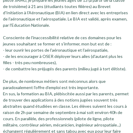
pilote SAMU, je prépare les jeunes âgés de 13 (à partir de la classe
de troisième) à 21 ans (étudiants toutes filières) au Brevet
d'Initiation à l'Aéronautique (BIA) en lien direct avec les entreprises
de l'aéronautique et l'aérospatiale. Le BIA est validé, après examen,
par l'Education Nationale.
Consciente de l'inaccessibilité relative de ces domaines pour les
jeunes souhaitant se former et s'informer, mon but est de :
- leur ouvrir les portes de l'aéronautique et l'aérospatiale,
- de les encourager à OSER déployer leurs ailes (d'autant plus les
filles - très peu nombreuses),
- de combattre les préjugés des parents (milieu jugé à tort élitiste).
De plus, de nombreux métiers sont méconnus alors que
paradoxalement l'offre d'emploi est très importante.
En sus, la formation au BIA, plébiscitée aussi par les parents, permet
de trouver des applications à des notions jugées souvent très
abstraites quand étudiées en classe. Les élèves suivent les cours à
raison de 2h par semaine de septembre à mai soit environ 40h de
cours. En parallèle, des professionnels (pilote de ligne, pilote
militaire, contrôleur aérien, mécanicien, ingénieur aérospatiale...)
échangent régulièrement et sans tabou avec eux pour leur faire