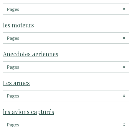
les moteurs
Anecdotes aeriennes
Les armes
les avions capturés