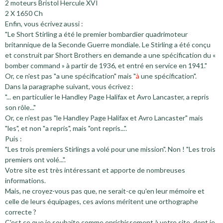
2 moteurs Bristol Hercule XVI
2 X 1650 Ch
Enfin, vous écrivez aussi :
"Le Short Stirling a été le premier bombardier quadrimoteur
britannique de la Seconde Guerre mondiale. Le Stirling a été conçu
et construit par Short Brothers en demande a une spécification du «
bomber command » à partir de 1936, et entré en service en 1941."
Or, ce n'est pas "a une spécification" mais "
à
une spécification".
Dans la paragraphe suivant, vous écrivez :
"... en particulier le Handley Page Halifax et Avro Lancaster, a repris
son rôle..."
Or, ce n'est pas "le Handley Page Halifax et Avro Lancaster" mais
"les", et non "a repris", mais "ont repris...".
Puis :
"Les trois premiers Stirlings a volé pour une mission". Non ! "Les trois
premiers ont volé...".
Votre site est très intéressant et apporte de nombreuses
informations.
Mais, ne croyez-vous pas que, ne serait-ce qu'en leur mémoire et
celle de leurs équipages, ces avions méritent une orthographe
correcte ?
C'est ce que je souhaite comme enrichissement à votre site, dont je