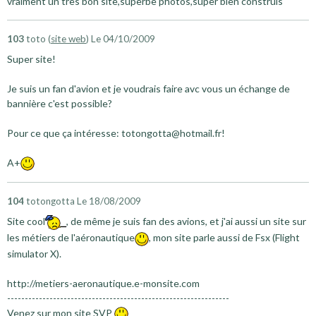
vraiment un tres bon site,superbe photos,super bien construis
103
toto (
site web
)
Le 04/10/2009
Super site!
Je suis un fan d'avion et je voudrais faire avc vous un échange de
bannière c'est possible?
Pour ce que ça intéresse: totongotta@hotmail.fr!
A+
104
totongotta
Le 18/08/2009
Site cool
, de même je suis fan des avions, et j'ai aussi un site sur
les métiers de l'aéronautique
, mon site parle aussi de Fsx (Flight
simulator X).
http://metiers-aeronautique.e-monsite.com
---------------------------------------------------------------
Venez sur mon site SVP