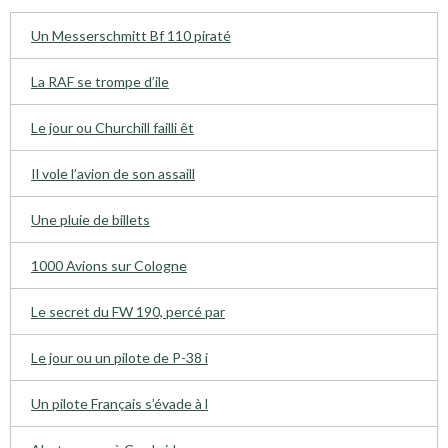
Un Messerschmitt Bf 110 piraté
La RAF se trompe d’ile
Le jour ou Churchill failli êt
Il vole l’avion de son assaill
Une pluie de billets
1000 Avions sur Cologne
Le secret du FW 190, percé par
Le jour ou un pilote de P-38 i
Un pilote Français s’évade à l