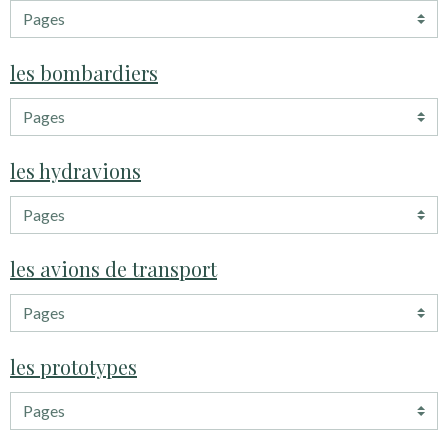
les bombardiers
les hydravions
les avions de transport
les prototypes