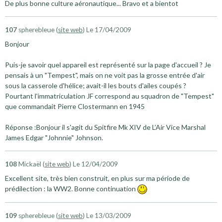
De plus bonne culture aéronautique... Bravo et a bientot
107
spherebleue (
site web
)
Le 17/04/2009
Bonjour
Puis-je savoir quel appareil est représenté sur la page d'accueil ? Je
pensais à un "Tempest", mais on ne voit pas la grosse entrée d'air
sous la casserole d'hélice; avait-il les bouts d'ailes coupés ?
Pourtant l'immatriculation JF correspond au squadron de "Tempest"
que commandait Pierre Clostermann en 1945
Réponse :Bonjour il s'agit du Spitfire Mk XIV de L’Air Vice Marshal
James Edgar "Johnnie" Johnson.
108
Mickaël (
site web
)
Le 12/04/2009
Excellent site, très bien construit, en plus sur ma période de
prédilection : la WW2. Bonne continuation
109
spherebleue (
site web
)
Le 13/03/2009