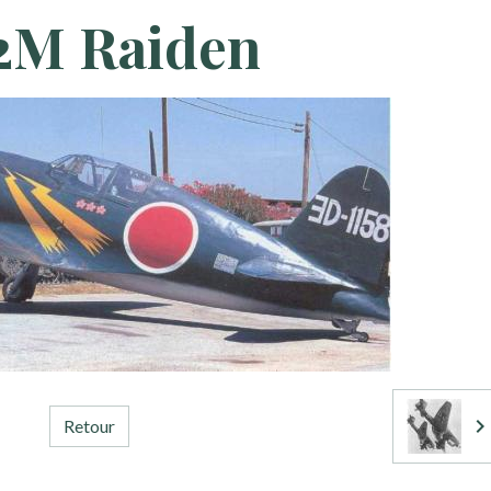
J2M Raiden
Retour