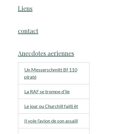
Liens
contact
Anecdotes aeriennes
Un Messerschmitt Bf 110
piraté
La RAF se trompe d’ile
Le jour ou Churchill failli êt
Il vole l’avion de son assaill