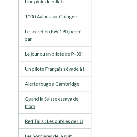
Une pluie de billets
1000 Avions sur Cologne
Le secret du FW 190, percé
par
Le jour ou un pilote de P-38 i
Un pilote Français s’évade à l
Alerte rouge à Cambridge
Quand la Suisse essaya de
trom
Red Tails : Les oubliés de l'U
Les Sorciéres de la nuit