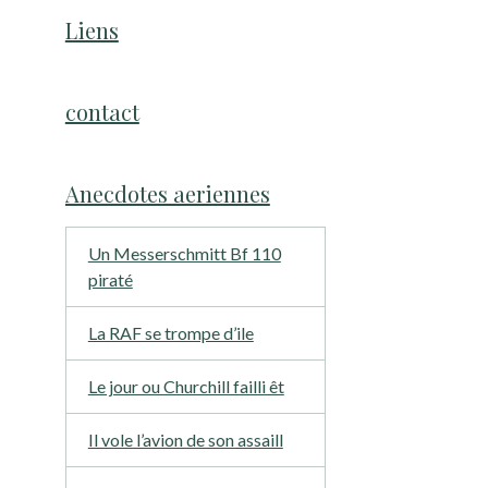
Liens
contact
Anecdotes aeriennes
Un Messerschmitt Bf 110
piraté
La RAF se trompe d’ile
Le jour ou Churchill failli êt
Il vole l’avion de son assaill