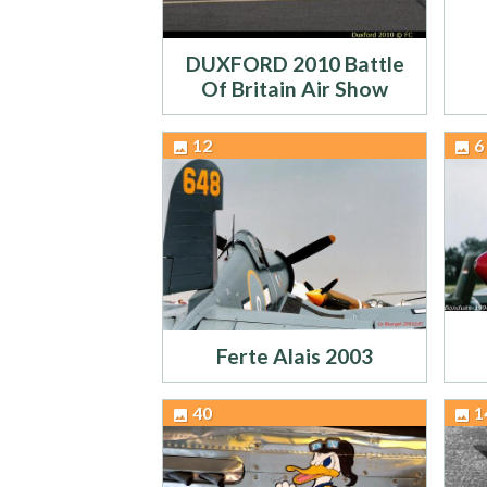
DUXFORD 2010 Battle
Of Britain Air Show
12
6
Ferte Alais 2003
40
1