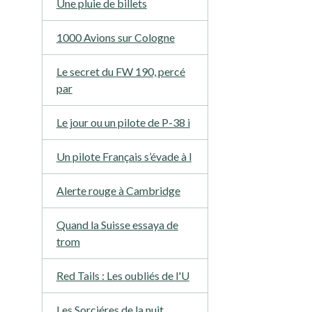
Une pluie de billets
1000 Avions sur Cologne
Le secret du FW 190, percé
par
Le jour ou un pilote de P-38 i
Un pilote Français s’évade à l
Alerte rouge à Cambridge
Quand la Suisse essaya de
trom
Red Tails : Les oubliés de l'U
Les Sorciéres de la nuit