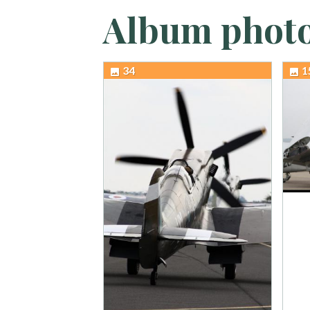
Album phot
34
1