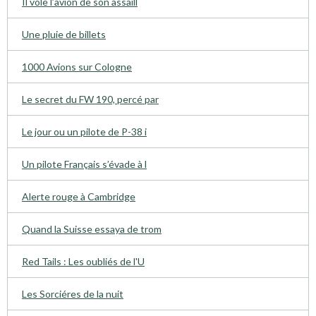
Il vole l’avion de son assaill
Une pluie de billets
1000 Avions sur Cologne
Le secret du FW 190, percé par
Le jour ou un pilote de P-38 i
Un pilote Français s’évade à l
Alerte rouge à Cambridge
Quand la Suisse essaya de trom
Red Tails : Les oubliés de l'U
Les Sorciéres de la nuit