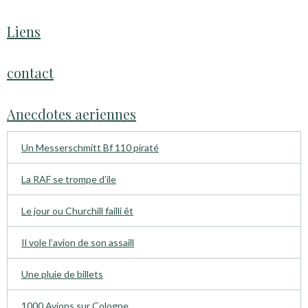
Liens
contact
Anecdotes aeriennes
Un Messerschmitt Bf 110 piraté
La RAF se trompe d’ile
Le jour ou Churchill failli êt
Il vole l’avion de son assaill
Une pluie de billets
1000 Avions sur Cologne