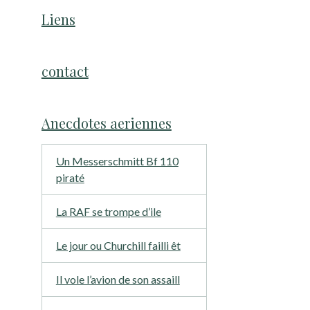
Liens
contact
Anecdotes aeriennes
Un Messerschmitt Bf 110
piraté
La RAF se trompe d’ile
Le jour ou Churchill failli êt
Il vole l’avion de son assaill