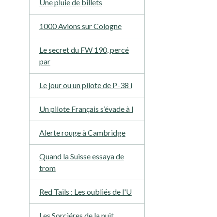
Une pluie de billets
1000 Avions sur Cologne
Le secret du FW 190, percé
par
Le jour ou un pilote de P-38 i
Un pilote Français s’évade à l
Alerte rouge à Cambridge
Quand la Suisse essaya de
trom
Red Tails : Les oubliés de l'U
Les Sorciéres de la nuit