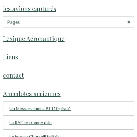
les avions capturés
Lexique Aéronautique
Liens
contact
Anecdotes aeriennes
Un Messerschmitt Bf 110 piraté
La RAF se trompe d’ile
Le jour ou Churchill failli êt