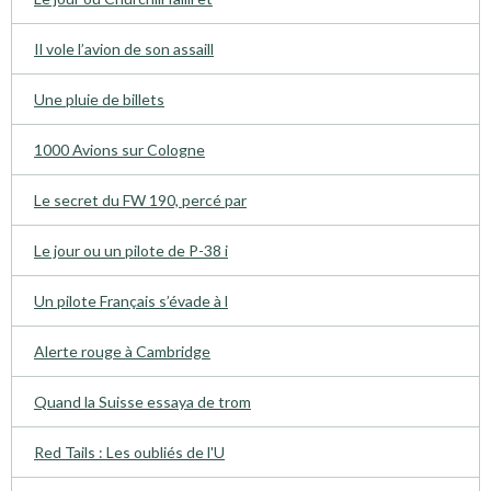
Il vole l’avion de son assaill
Une pluie de billets
1000 Avions sur Cologne
Le secret du FW 190, percé par
Le jour ou un pilote de P-38 i
Un pilote Français s’évade à l
Alerte rouge à Cambridge
Quand la Suisse essaya de trom
Red Tails : Les oubliés de l'U