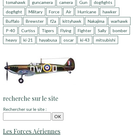
tomahawk
guncamera
camera
Gun
dogfights
dogfight
Military
Force
Air
Hurricane
hawker
Buffalo
Brewster
f2a
kittyhawk
Nakajima
warhawk
P-40
Curtiss
Tigers
Flying
Fighter
Sally
bomber
heavy
ki-21
hayabusa
oscar
ki-43
mitsubishi
recherche sur le site
Rechercher sur le site :
Les Forces Aériennes