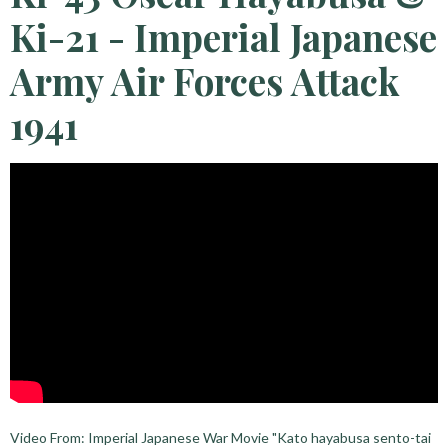
Ki-21 - Imperial Japanese
Army Air Forces Attack
1941
Video From: Imperial Japanese War Movie "Kato hayabusa sento-tai