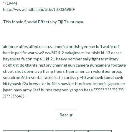
" (1944)
http://www.imdb.com/title/tt0036980/
This Movie Special Effects by Eiji Tsuburaya.
air force allies allied usa u.s. america british german luftwaffe raf
battle pacific war ww2 ww?il2 il-2 nakajima mitsubishi ki-43 oscar
hayabusa falcon type 1 ki-21 heavy bomber sally fighter military
dogfight dogfights history channel gun camera guncamera footage
shoot shot down avg flying tigers tiger american volunteer group
squadron 64th sentai tateo kato curtiss p-40 warhawk tomahawk
kittyhawk f2a brewster buffalo hawker hurricane imperial japanese
japan navy army ijaaf burma rangoon yangon base ?????? ? ?? ??? ???
???? ???64??
Retour