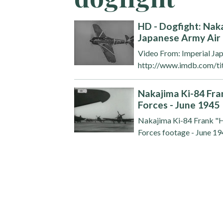
HD - Dogfight: Nak
Japanese Army Air
Video From: Imperial Ja
http://www.imdb.com/titl
Nakajima Ki-84 Fran
Forces - June 1945
Nakajima Ki-84 Frank "H
Forces footage - June 1945 