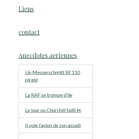
Liens
contact
Anecdotes aeriennes
Un Messerschmitt Bf 110
piraté
La RAF se trompe d’ile
Le jour ou Churchill failli êt
Il vole l’avion de son assaill