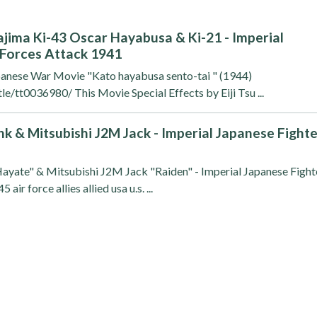
ajima Ki-43 Oscar Hayabusa & Ki-21 - Imperial
 Forces Attack 1941
panese War Movie "Kato hayabusa sento-tai " (1944)
e/tt0036980/ This Movie Special Effects by Eiji Tsu ...
k & Mitsubishi J2M Jack - Imperial Japanese Fight
ayate" & Mitsubishi J2M Jack "Raiden" - Imperial Japanese Fight
air force allies allied usa u.s. ...