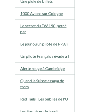
Une pluie de billets
1000 Avions sur Cologne
Le secret du FW 190, percé
par
Le jour ou un pilote de P-38 i
Un pilote Français s’évade à l
Alerte rouge à Cambridge
Quand la Suisse essaya de
trom
Red Tails : Les oubliés de l'U
Les Sorciéres de la nuit