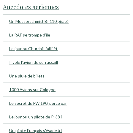
Anecdotes aeriennes
Un Messerschmitt Bf 110 piraté
La RAF se trompe d’ile
Le jour ou Churchill failli êt
Il vole l’avion de son assaill
Une pluie de billets
1000 Avions sur Cologne
Le secret du FW 190, percé par
Le jour ou un pilote de P-38 i
Un pilote Français s’évade à l