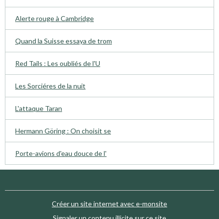
Alerte rouge à Cambridge
Quand la Suisse essaya de trom
Red Tails : Les oubliés de l'U
Les Sorciéres de la nuit
L'attaque Taran
Hermann Göring : On choisit se
Porte-avions d'eau douce de l'
Créer un site internet avec e-monsite
Signaler un contenu illicite sur ce site