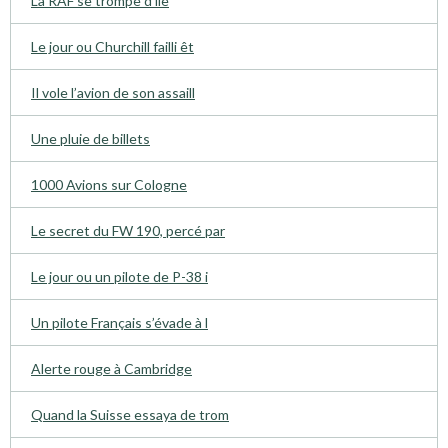
La RAF se trompe d’ile
Le jour ou Churchill failli êt
Il vole l’avion de son assaill
Une pluie de billets
1000 Avions sur Cologne
Le secret du FW 190, percé par
Le jour ou un pilote de P-38 i
Un pilote Français s’évade à l
Alerte rouge à Cambridge
Quand la Suisse essaya de trom