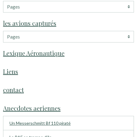
les avions capturés
Lexique Aéronautique
Liens
contact
Anecdotes aeriennes
Un Messerschmitt Bf 110 piraté